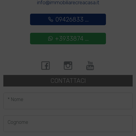
info@immobiliarecreacasa.it
09426833 ...
+3933874 ...
CONTATTACI
* Nome
Cognome