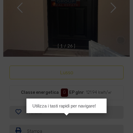
[
1
/
2
6
]
Lusso
Classe energetica
:
G
EP glnr
: 121.94 kwh/㎡
Utilizza i tasti rapidi per navigare!
Preferiti
Stampa