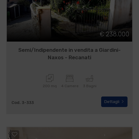
€ 238.000
Semi/Indipendente in vendita a Giardini-
Naxos - Recanati
200 mq
4 Camere
3 Bagni
Dettagli
Cod. 3-333