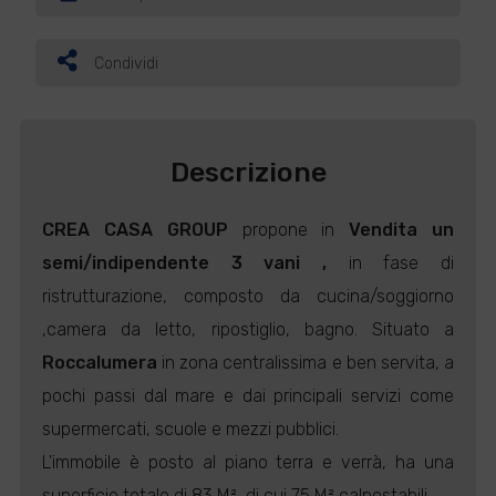
Condividi
Descrizione
CREA CASA GROUP
propone in
Vendita
un
semi/indipendente 3 vani ,
in fase di
ristrutturazione, composto da cucina/soggiorno
,camera da letto, ripostiglio, bagno. Situato a
Roccalumera
in zona centralissima e ben servita, a
pochi passi dal mare e dai principali servizi come
supermercati, scuole e mezzi pubblici.
L'immobile è posto al piano terra e verrà, ha una
superficie totale di 83 M², di cui 75 M² calpestabili.