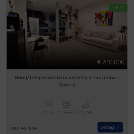
NOVITÀ
€ 610.000
Semi/Indipendente in vendita a Taormina -
Centro
113 mq
2 Camere
2 Bagni
Dettagli
Cod. 42-204