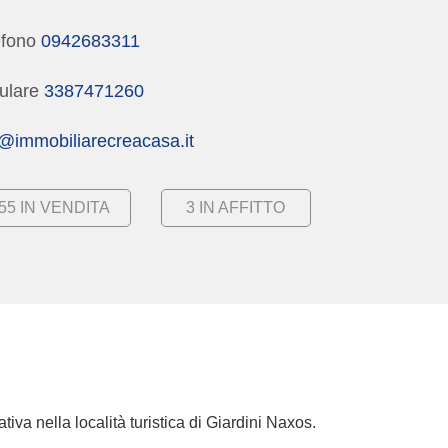
efono
0942683311
lulare
3387471260
o@immobiliarecreacasa.it
55 IN VENDITA
3 IN AFFITTO
iva nella località turistica di
Giardini Naxos
.