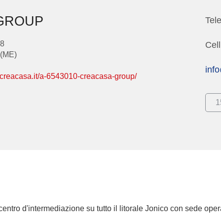
GROUP
Tel
38
Cel
 (ME)
inf
ecreacasa.it/a-6543010-creacasa-group/
1
entro d'intermediazione su tutto il litorale Jonico con sede operat