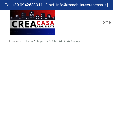
Tel:
+39 0942683311
| Email:
info@immobiliarecreacasa.it
|
Home
›
›
Ti trovi in:
Home
Agenzie
CREACASA Group