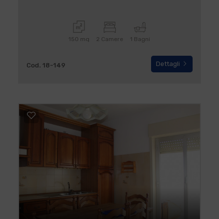
150 mq
2 Camere
1 Bagni
Dettagli
Cod. 18-149