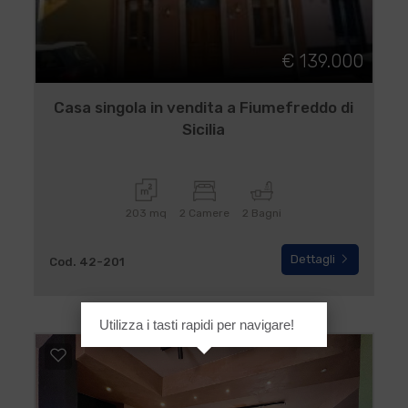
€ 139.000
Casa singola in vendita a Fiumefreddo di
Sicilia
203 mq
2 Camere
2 Bagni
Dettagli
Cod. 42-201
Utilizza i tasti rapidi per navigare!