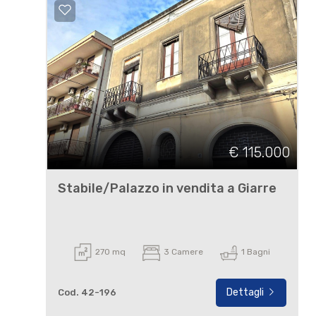
€ 115.000
Stabile/Palazzo in vendita a Giarre
270 mq
3 Camere
1 Bagni
Dettagli
Cod. 42-196