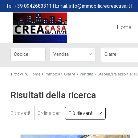
Tel:
+39 0942683311
| Email:
info@immobiliarecreacasa.it
|
Home
Vendita
Giarre
›
›
›
›
›
Ti trovi in:
Home
Immobili
Giarre
Vendita
Stabile/Palazzo
Risu
Risultati della ricerca
2 trovati!
Ordina per:
Più rilevanti