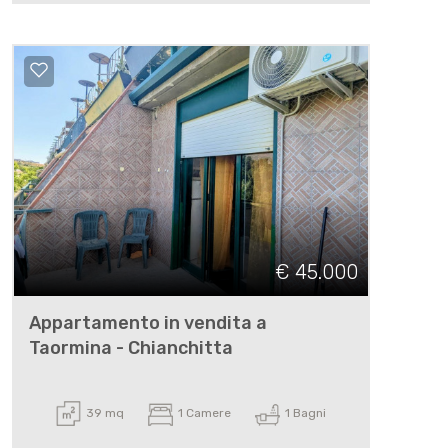
€ 45.000
Appartamento in vendita a
Taormina - Chianchitta
39 mq
1 Camere
1 Bagni