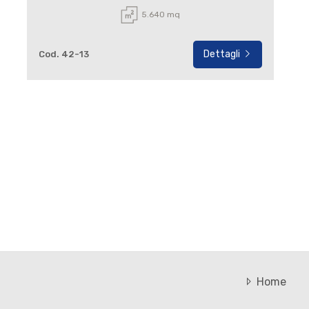
5.640 mq
Dettagli
Cod. 42-13
Home