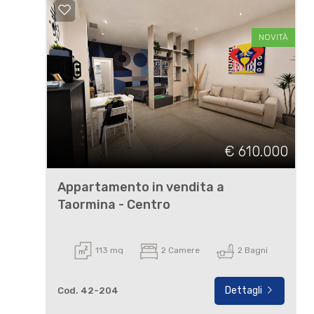
NOVITÀ
€ 610.000
Appartamento in vendita a
Taormina - Centro
113 mq
2 Camere
2 Bagni
Dettagli
Cod. 42-204