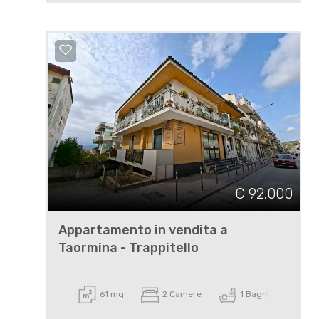
€ 92.000
Appartamento in vendita a
Taormina - Trappitello
61 mq
2 Camere
1 Bagni