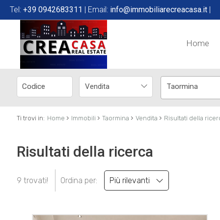
Tel:
+39 0942683311
| Email:
info@immobiliarecreacasa.it
|
Home
Vendita
Taormina
›
›
›
›
Ti trovi in:
Home
Immobili
Taormina
Vendita
Risultati della ricer
Risultati della ricerca
9 trovati!
Ordina per:
Più rilevanti